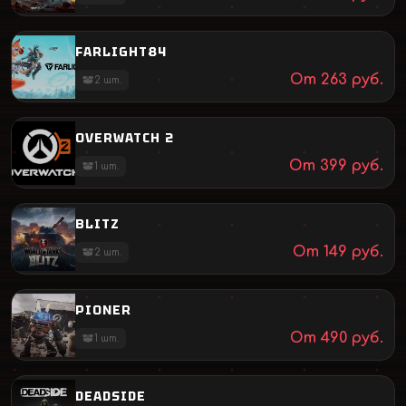
FARLIGHT84
От
263
руб.
2
шт.
OVERWATCH 2
От
399
руб.
1
шт.
BLITZ
От
149
руб.
2
шт.
PIONER
От
490
руб.
1
шт.
DEADSIDE