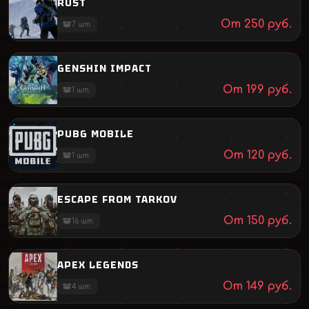
RUST
От
250
руб.
7
шт.
GENSHIN IMPACT
От
199
руб.
1
шт.
PUBG MOBILE
От
120
руб.
1
шт.
ESCAPE FROM TARKOV
От
150
руб.
16
шт.
APEX LEGENDS
От
149
руб.
4
шт.