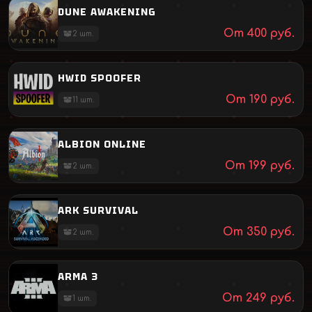
DUNE AWAKENING
От
400
руб.
2
шт.
HWID SPOOFER
От
190
руб.
11
шт.
ALBION ONLINE
От
199
руб.
2
шт.
ARK SURVIVAL
От
350
руб.
2
шт.
ARMA 3
От
249
руб.
1
шт.