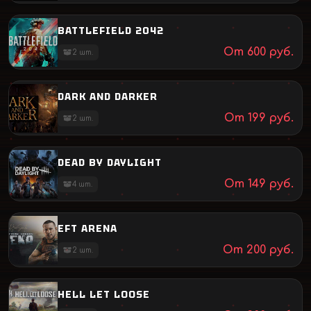
BATTLEFIELD 2042
От
600
руб.
2
шт.
DARK AND DARKER
От
199
руб.
2
шт.
DEAD BY DAYLIGHT
От
149
руб.
4
шт.
EFT ARENA
От
200
руб.
2
шт.
HELL LET LOOSE