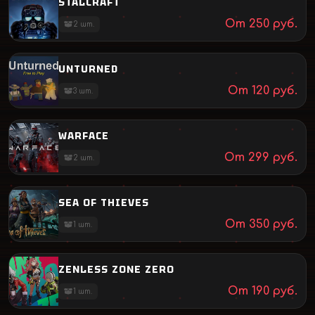
STALCRAFT
От
250
руб.
2
шт.
UNTURNED
От
120
руб.
3
шт.
WARFACE
От
299
руб.
2
шт.
SEA OF THIEVES
От
350
руб.
1
шт.
ZENLESS ZONE ZERO
От
190
руб.
1
шт.