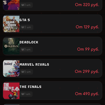
От
320
руб.
3
шт.
GTA 5
От
129
руб.
2
шт.
DEADLOCK
От
99
руб.
3
шт.
MARVEL RIVALS
От
299
руб.
5
шт.
THE FINALS
От
490
руб.
1
шт.